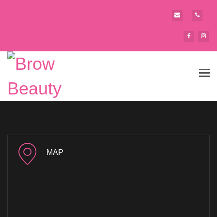
Tog
navi
MAP